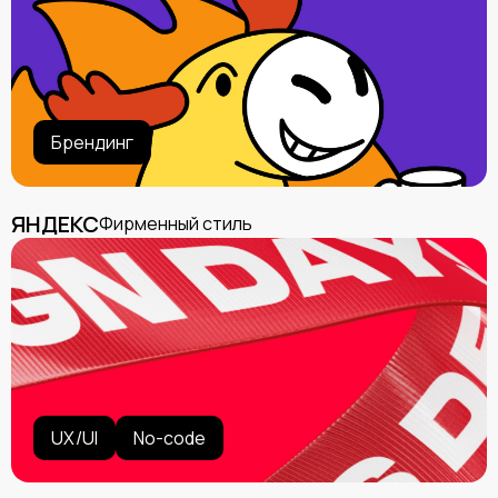
Брендинг
ЯНДЕКС
Фирменный стиль
UX/UI
No-code