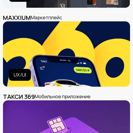
MAXXIUM
Маркетплейс
UX/UI
ТАКСИ 369
Мобильное приложение