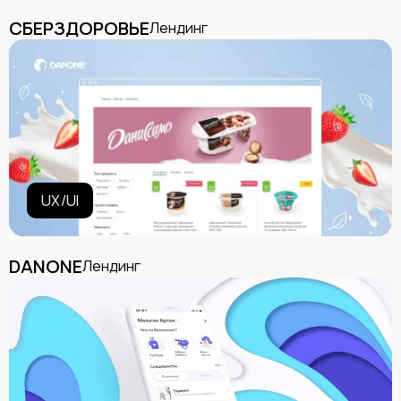
Главная
СБЕРЗДОРОВЬЕ
Лендинг
Motion & 3D
Кейсы
Вакансии
Медиа
UX/UI
DANONE
Лендинг