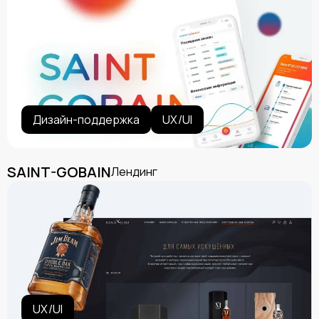
Дизайн-поддержка
UX/UI
SAINT-GOBAIN
Лендинг
UX/UI