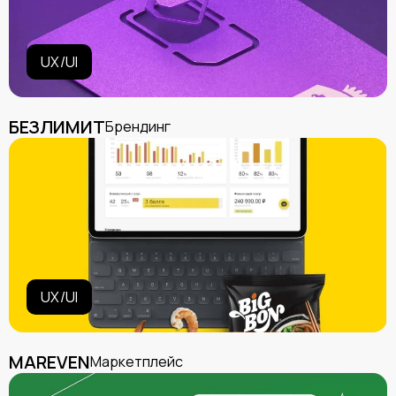
UX/UI
БЕЗЛИМИТ
Брендинг
UX/UI
MAREVEN
Маркетплейс