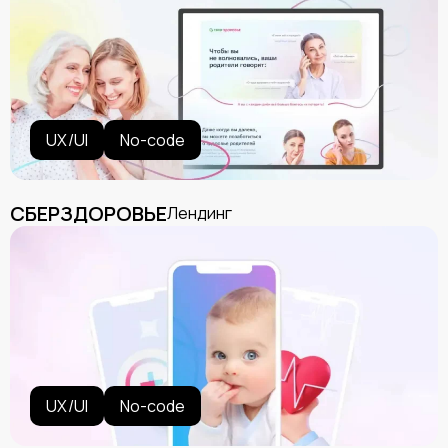
UX/UI
No-code
СБЕРЗДОРОВЬЕ
Лендинг
Обсудить проект
UX/UI
No-code