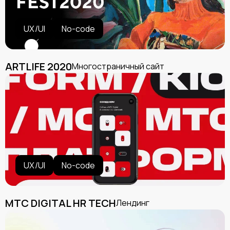
UX/UI
No-code
ARTLIFE 2020
Многостраничный сайт
UX/UI
No-code
МТС DIGITAL HR TECH
Лендинг