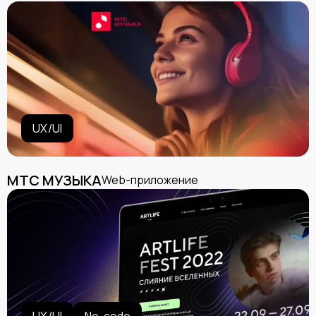
UX/UI
МТС МУЗЫКА
Web-приложение