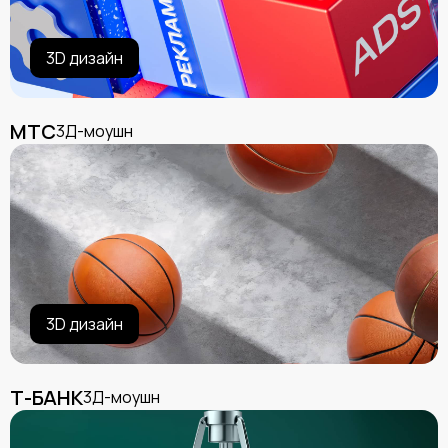
3D дизайн
МТС
3Д-моушн
3D дизайн
Т-БАНК
3Д-моушн