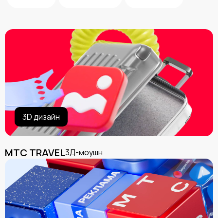
3D дизайн
МТС TRAVEL
3Д-моушн