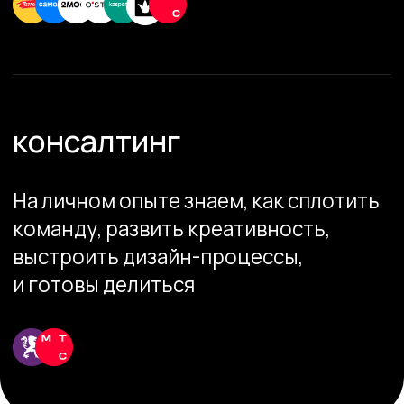
№1
По применению Ai в России*
4
В 3D графике и анимации
1
Дизайн/ 2D графика, моушн, анимация
Обсудить