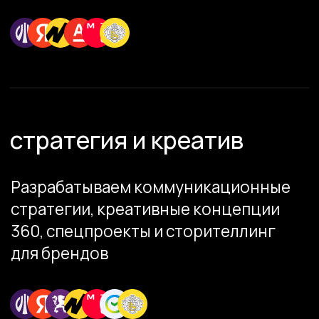
разработка и дизайн
интерфейсов
Разрабатываем классические
интерфейсы [сайты услуг, E-
commerce, порталы], яркие проекты
[лендинги, спецпроекты,
промостраницы] и сложные системы
управления [CRM, BPM, CPM]
консалтинг
На личном опыте знаем, как сплотить
команду, развить креативность,