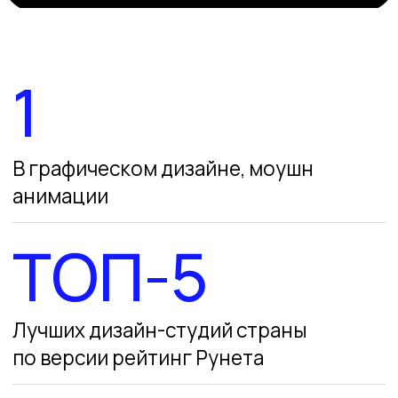
проект
Темирлан — Sales
менеджер, ответит
на ваши вопросы
и организует встречу
Написать в Telegram