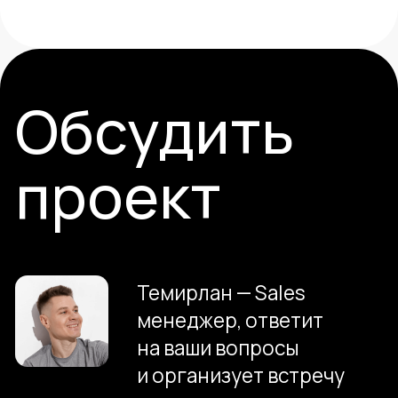
jobs@tsekh.design
Telegram
Нельзяграм
Bēhance
Dprofile
Youtube
+7 993 462 8282
Тольятти, Южное шоссе 103
ТДЦ «Высоцкий»
ИНН 7731307664