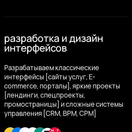
выстроить дизайн-процессы,
и готовы делиться
1
В графическом дизайне, моушн
анимации
ТОП-5
Лучших дизайн-студий страны
по версии рейтинг Рунета