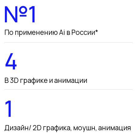
Написать нам
hello@tsekh.design